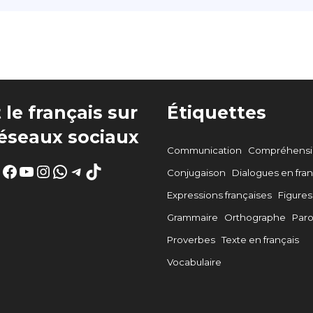
 le français sur
Étiquettes
réseaux sociaux
Communication
Compréhensio
Facebook
YouTube
Instagram
WhatsApp
Telegram
TikTok
Conjugaison
Dialogues en fran
Expressions françaises
Figures
Grammaire
Orthographe
Par
Proverbes
Texte en français
Vocabulaire