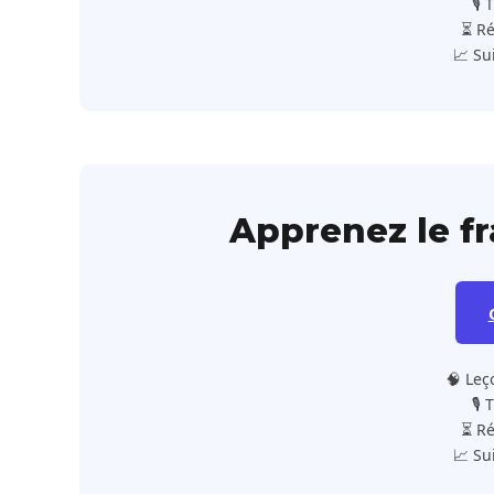
🎙️
⏳ Ré
📈 Su
Apprenez le f
🧠 Leç
🎙️
⏳ Ré
📈 Su