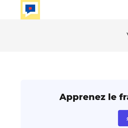
Skip
to
content
Apprenez le f