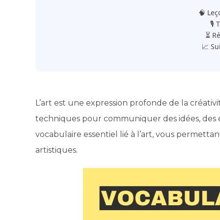
🧠 Leç
🎙️
⏳ Ré
📈 Su
L’art est une expression profonde de la créativ
techniques pour communiquer des idées, des é
vocabulaire essentiel lié à l’art, vous permet
artistiques.