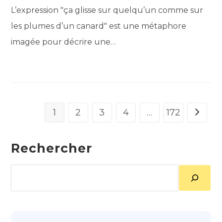
L’expression "ça glisse sur quelqu’un comme sur
les plumes d’un canard" est une métaphore
imagée pour décrire une…
1
2
3
4
…
172
Aller à 
Rechercher
Rechercher