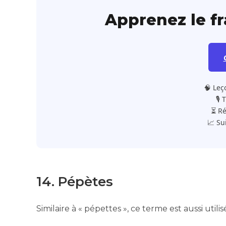
Apprenez le f
🧠 Leç
🎙️
⏳ Ré
📈 Su
14. Pépètes
Similaire à « pépettes », ce terme est aussi util