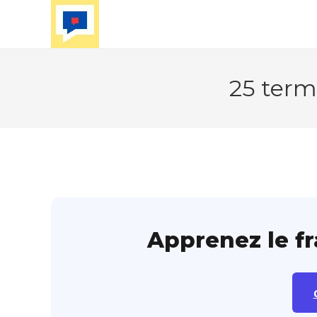
Skip
to
content
25 term
Apprenez le f