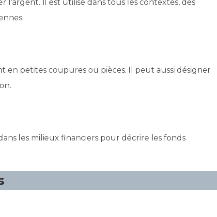
l’argent. Il est utilisé dans tous les contextes, des
iennes.
t en petites coupures ou pièces. Il peut aussi désigner
on.
s les milieux financiers pour décrire les fonds
s