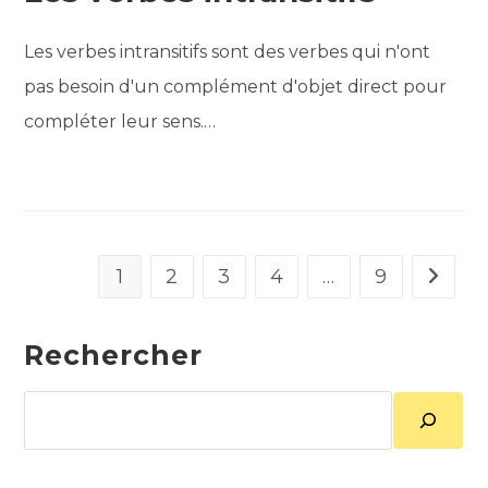
Les verbes intransitifs sont des verbes qui n'ont
pas besoin d'un complément d'objet direct pour
compléter leur sens.…
1
2
3
4
…
9
Aller à 
Rechercher
Rechercher