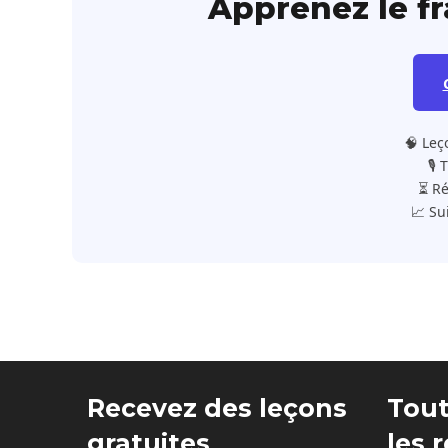
Apprenez le f
🧠 Leç
🎙️
⏳ Ré
📈 Su
Recevez des leçons
Tout
gratuites
les 