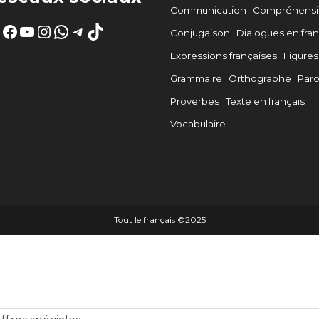
Communication
Compréhensio
Facebook
YouTube
Instagram
WhatsApp
Telegram
TikTok
Conjugaison
Dialogues en fran
Expressions françaises
Figures
Grammaire
Orthographe
Par
Proverbes
Texte en français
Vocabulaire
Tout le français ©️2025