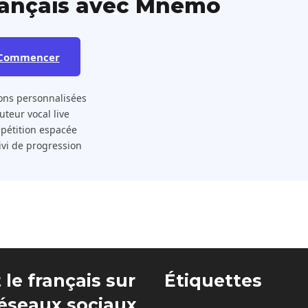
rançais avec Mnemo
Commencer
ons personnalisées
 Tuteur vocal live
pétition espacée
ivi de progression
 le français sur
Étiquettes
réseaux sociaux