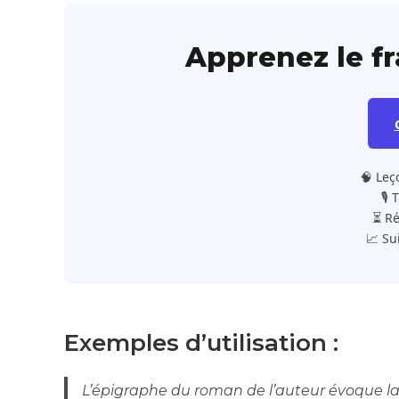
Apprenez le f
🧠 Leç
🎙️
⏳ Ré
📈 Su
Exemples d’utilisation :
L’épigraphe du roman de l’auteur évoque l