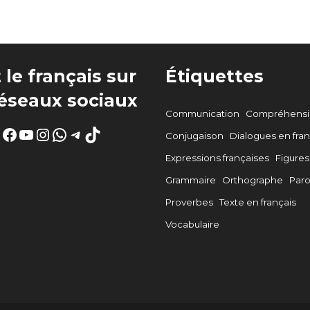
 le français sur
Étiquettes
réseaux sociaux
Communication
Compréhensio
Facebook
YouTube
Instagram
WhatsApp
Telegram
TikTok
Conjugaison
Dialogues en fran
Expressions françaises
Figures
Grammaire
Orthographe
Par
Proverbes
Texte en français
Vocabulaire