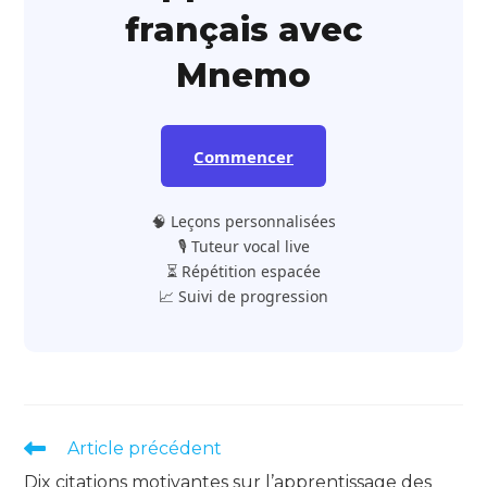
français avec
Mnemo
Commencer
🧠 Leçons personnalisées
🎙️ Tuteur vocal live
⏳ Répétition espacée
📈 Suivi de progression
Read
Article précédent
more
Dix citations motivantes sur l’apprentissage des