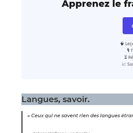
Apprenez le f
🧠 Leç
🎙️
⏳ Ré
📈 Su
Langues, savoir
.
« Ceux qui ne savent rien des langues étran