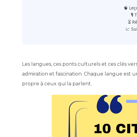
🧠 Leç
🎙️
⏳ Ré
📈 Su
Les langues, ces ponts culturels et ces clés v
admiration et fascination. Chaque langue est 
propre à ceux qui la parlent.