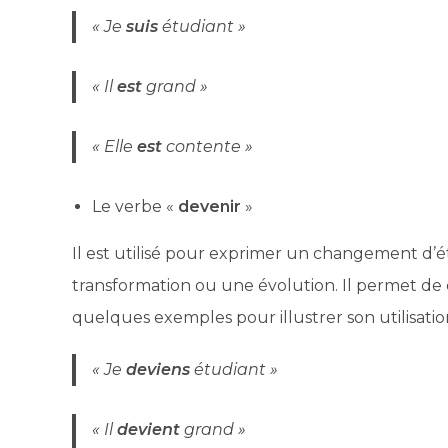
« Je
suis
étudiant »
« Il
est
grand »
« Elle
est
contente »
Le verbe «
devenir
»
Il est utilisé pour exprimer un changement d’
transformation ou une évolution. Il permet de déc
quelques exemples pour illustrer son utilisation
« Je
deviens
étudiant »
« Il
devient
grand »