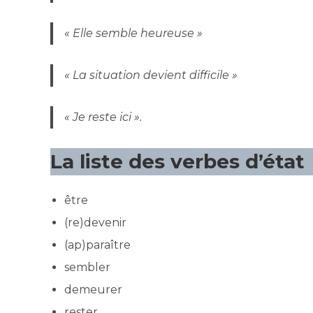
« Elle semble heureuse »
« La situation devient difficile »
« Je reste ici ».
La liste des verbes d’état
être
(re)devenir
(ap)paraître
sembler
demeurer
rester