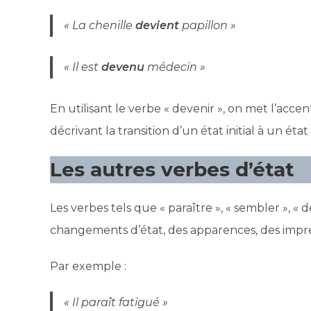
« La chenille
devient
papillon »
« Il est
devenu
médecin »
En utilisant le verbe « devenir », on met l’acc
décrivant la transition d’un état initial à un état 
Les autres verbes d’état
Les verbes tels que « paraître », « sembler », « d
changements d’état, des apparences, des impre
Par exemple :
« Il paraît fatigué »