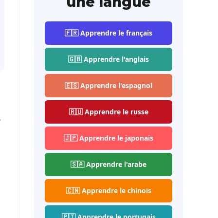
une langue
🇫🇷 Apprendre le français
🇬🇧 Apprendre l'anglais
🇪🇸 Apprendre l'espagnol
🇷🇺 Apprendre le russe
,
🇯🇵 Apprendre le japonais
🇸🇦 Apprendre l'arabe
🇨🇳 Apprendre le chinois
🇵🇹 Apprendre le portugais