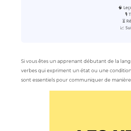
🧠 Leç
🎙️
⏳ Ré
📈 Su
Si vous êtes un apprenant débutant de la lan
verbes qui expriment un état ou une condition 
sont essentiels pour communiquer de manière p