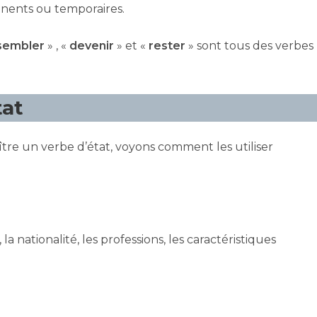
anents ou temporaires.
sembler
» , «
devenir
» et «
rester
» sont tous des verbes
tat
e un verbe d’état, voyons comment les utiliser
, la nationalité, les professions, les caractéristiques