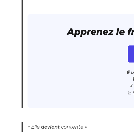
Apprenez le 
🧠 L

⏳ 
📈 
« Elle
devient
contente »