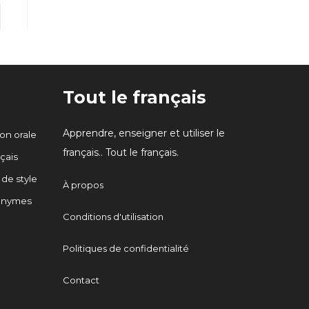
er à la page suivante
Tout le français
Apprendre, enseigner et utiliser le
n orale
français.. Tout le français.
çais
 de style
À propos
onymes
Conditions d'utilisation
Politiques de confidentialité
Contact