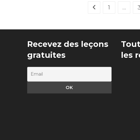
1
…
Go to the previous p
Recevez des leçons
Tout
gratuites
les 