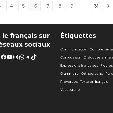
3
4
5
6
7
8
9
…
31
age
All
 le français sur
Étiquettes
réseaux sociaux
Communication
Compréhensio
Facebook
YouTube
Instagram
WhatsApp
Telegram
TikTok
Conjugaison
Dialogues en fran
Expressions françaises
Figures
Grammaire
Orthographe
Par
Proverbes
Texte en français
Vocabulaire