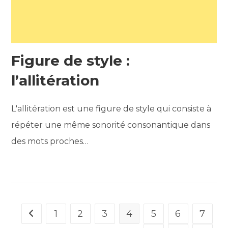
Figure de style :
l’allitération
L'allitération est une figure de style qui consiste à
répéter une même sonorité consonantique dans
des mots proches…
1
2
3
4
5
6
7
Go to the previous page