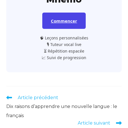
Commencer
🧠 Leçons personnalisées
🎙️ Tuteur vocal live
⏳ Répétition espacée
📈 Suivi de progression
Read
Article précédent
more
Dix raisons d’apprendre une nouvelle langue : le
articles
français
Article suivant