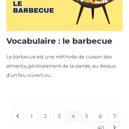
Vocabulaire : le barbecue
Le barbecue est une méthode de cuisson des
aliments, généralement de la viande, au-dessus
d'un feu ouvert ou…
1
2
3
4
5
6
7
Go to the previous page
…
40
Aller à 