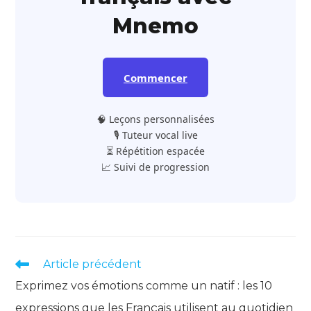
Mnemo
Commencer
🧠 Leçons personnalisées
🎙️ Tuteur vocal live
⏳ Répétition espacée
📈 Suivi de progression
Read
Article précédent
more
Exprimez vos émotions comme un natif : les 10
articles
expressions que les Français utilisent au quotidien