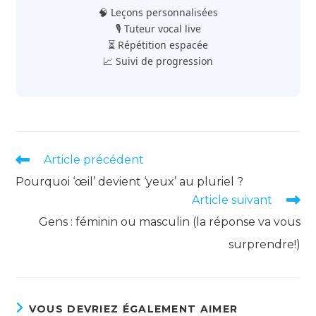
🧠 Leçons personnalisées
🎙️ Tuteur vocal live
⏳ Répétition espacée
📈 Suivi de progression
Read
Article précédent
more
Pourquoi ‘œil’ devient ‘yeux’ au pluriel ?
articles
Article suivant
Gens : féminin ou masculin (la réponse va vous
surprendre!)
VOUS DEVRIEZ ÉGALEMENT AIMER