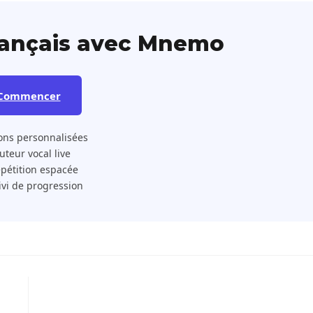
rançais avec Mnemo
Commencer
ons personnalisées
 Tuteur vocal live
pétition espacée
ivi de progression