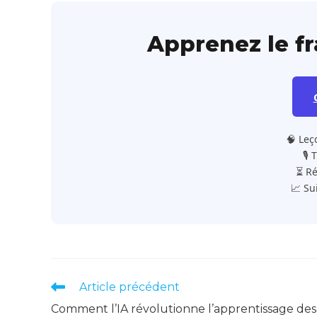
Apprenez le f
🧠 Leç
🎙️
⏳ Ré
📈 Su
Read
Article précédent
more
Comment l’IA révolutionne l’apprentissage des
articles