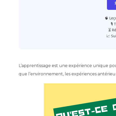
🧠 Leç
🎙️
⏳ Ré
📈 Su
L’apprentissage est une expérience unique pour
que l’environnement, les expériences antérieure