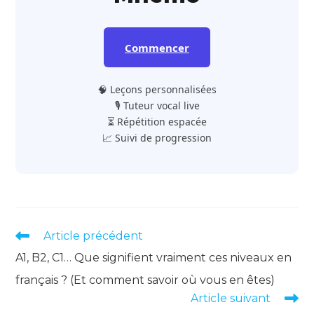
Commencer
🧠 Leçons personnalisées
🎙️ Tuteur vocal live
⏳ Répétition espacée
📈 Suivi de progression
Read
Article précédent
more
A1, B2, C1… Que signifient vraiment ces niveaux en
articles
français ? (Et comment savoir où vous en êtes)
Article suivant