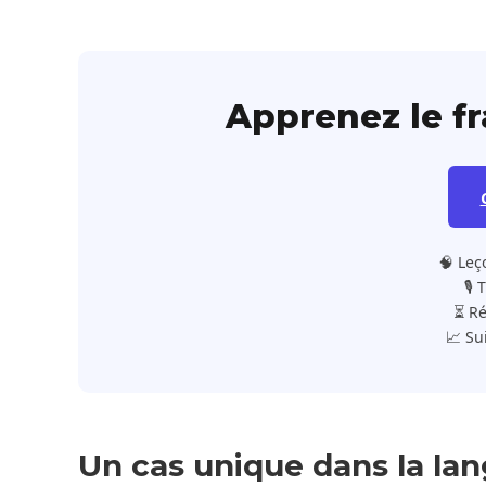
Apprenez le f
🧠 Leç
🎙️
⏳ Ré
📈 Su
Un cas unique dans la lan