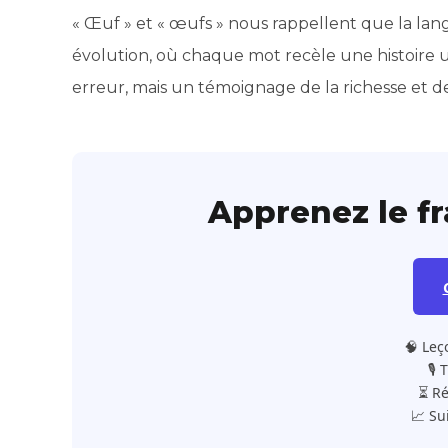
« Œuf » et « œufs » nous rappellent que la lan
évolution, où chaque mot recèle une histoire 
erreur, mais un témoignage de la richesse et d
Apprenez le f
🧠 Leç
🎙️
⏳ Ré
📈 Su