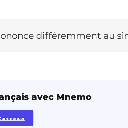
rononce différemment au singu
rançais avec Mnemo
Commencer