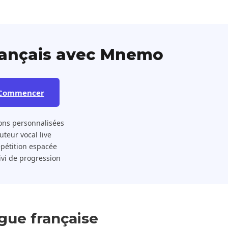
rançais avec Mnemo
Commencer
ons personnalisées
 Tuteur vocal live
pétition espacée
ivi de progression
gue française