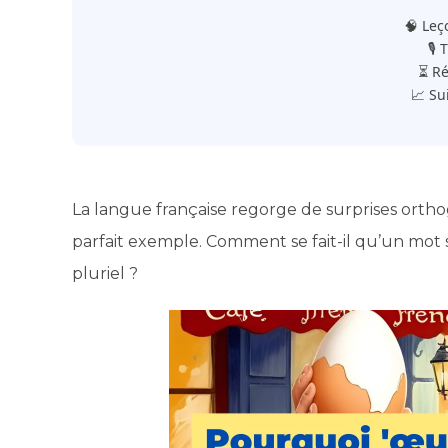
🧠 Leç
🎙️
⏳ Ré
📈 Su
La langue française regorge de surprises ortho
parfait exemple. Comment se fait-il qu’un mot 
pluriel ?