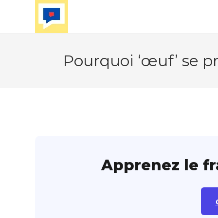
Skip
to
content
Pourquoi ‘œuf’ se p
Apprenez le f