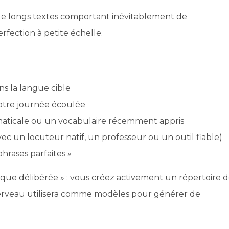
 de longs textes comportant inévitablement de
fection à petite échelle.
ns la langue cible
votre journée écoulée
aticale ou un vocabulaire récemment appris
c un locuteur natif, un professeur ou un outil fiable)
hrases parfaites »
tique délibérée » : vous créez activement un répertoire 
cerveau utilisera comme modèles pour générer de