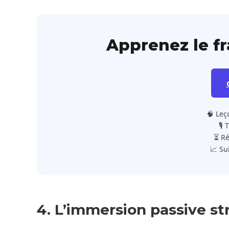
Apprenez le f
🧠 Leç
🎙️
⏳ Ré
📈 Su
4. L’immersion passive st