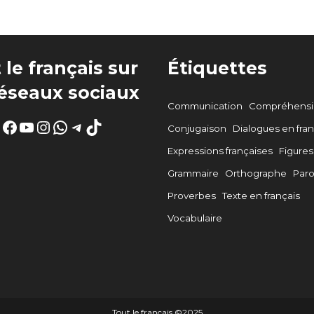
 le français sur
Étiquettes
réseaux sociaux
Communication
Compréhensio
Facebook
YouTube
Instagram
WhatsApp
Telegram
TikTok
Conjugaison
Dialogues en fran
Expressions françaises
Figures
Grammaire
Orthographe
Par
Proverbes
Texte en français
Vocabulaire
Tout le français ©️2025