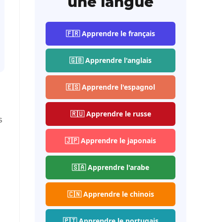
une langue
🇫🇷 Apprendre le français
🇬🇧 Apprendre l'anglais
🇪🇸 Apprendre l'espagnol
🇷🇺 Apprendre le russe
s
🇯🇵 Apprendre le japonais
🇸🇦 Apprendre l'arabe
🇨🇳 Apprendre le chinois
🇵🇹 Apprendre le portugais