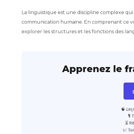
La linguistique est une discipline complexe q
communication humaine. En comprenant ce voca
explorer les structures et les fonctions des l
Apprenez le f
🧠 Leç
🎙️
⏳ Ré
📈 Su