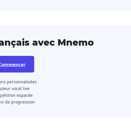
rançais avec Mnemo
Commencer
ons personnalisées
 Tuteur vocal live
pétition espacée
ivi de progression