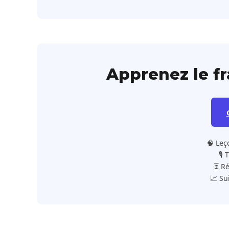
Apprenez le f
🧠 Leç
🎙️
⏳ Ré
📈 Su