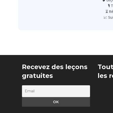
🎙️
⏳ Ré
📈 Su
Recevez des leçons
Tout
gratuites
les 