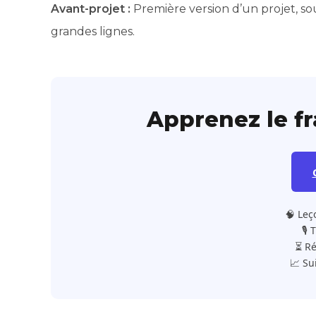
Avant-projet :
Première version d’un projet, souv
grandes lignes.
Apprenez le f
🧠 Leç
🎙️
⏳ Ré
📈 Su