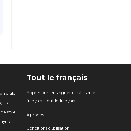
Tout le français
Apprendre, enseigner et utiliser le
n orale
français.. Tout le français.
çais
 de style
À propos
onymes
Conditions d'utilisation