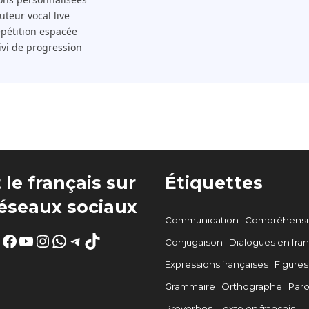
 Tuteur vocal live
pétition espacée
ivi de progression
 le français sur
Étiquettes
réseaux sociaux
Communication
Compréhensio
Facebook
YouTube
Instagram
WhatsApp
Telegram
TikTok
Conjugaison
Dialogues en fran
Expressions françaises
Figures
Grammaire
Orthographe
Par
Proverbes
Texte en français