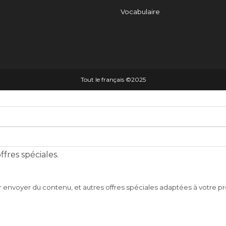
Vocabulaire
Tout le français ©️2025
fres spéciales.
r envoyer du contenu, et autres offres spéciales adaptées à votre pro