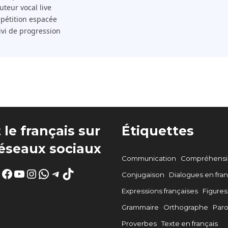
 Tuteur vocal live
pétition espacée
ivi de progression
 le français sur
Étiquettes
réseaux sociaux
Communication
Compréhensio
Facebook
YouTube
Instagram
WhatsApp
Telegram
TikTok
Conjugaison
Dialogues en fran
Expressions françaises
Figures
Grammaire
Orthographe
Par
Proverbes
Texte en français