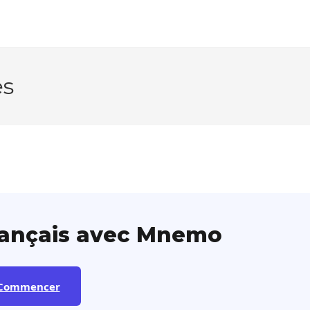
es
rançais avec Mnemo
Commencer