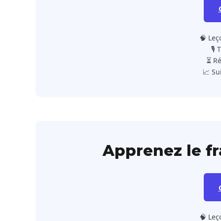
🧠 Leç
🎙️
⏳ Ré
📈 Su
Apprenez le f
🧠 Leç