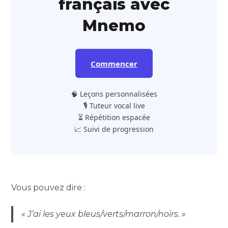
français avec
Mnemo
Commencer
🧠 Leçons personnalisées
🎙️ Tuteur vocal live
⏳ Répétition espacée
📈 Suivi de progression
Vous pouvez dire :
« J’ai les yeux bleus/verts/marron/noirs. »