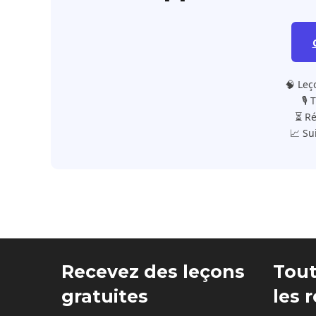
🧠 Leç
🎙️
⏳ Ré
📈 Su
Recevez des leçons
Tout
gratuites
les 