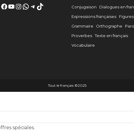
Facebook
YouTube
Instagram
WhatsApp
Telegram
TikTok
Conjugaison
Dialogues en fran
Expressions françaises
Figures
Grammaire
Orthographe
Par
Proverbes
Texte en français
Vocabulaire
Tout le français ©️2025
fres spéciales.