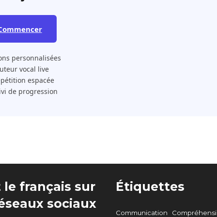
Commencer
ons personnalisées
 Tuteur vocal live
pétition espacée
ivi de progression
 le français sur
Étiquettes
réseaux sociaux
Communication
Compréhensio