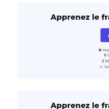
Apprenez le f
🧠 Leç
🎙️
⏳ Ré
📈 Su
Apprenez le f