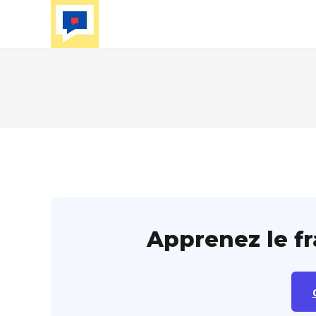
Skip
to
content
Apprenez le f