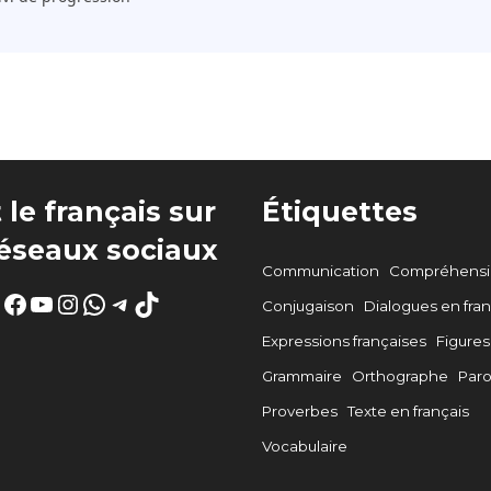
 le français sur
Étiquettes
réseaux sociaux
Communication
Compréhensio
Facebook
YouTube
Instagram
WhatsApp
Telegram
TikTok
Conjugaison
Dialogues en fran
Expressions françaises
Figures
Grammaire
Orthographe
Par
Proverbes
Texte en français
Vocabulaire