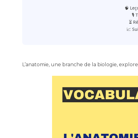
🧠 Leç
🎙️
⏳ Ré
📈 Su
L’anatomie, une branche de la biologie, explore