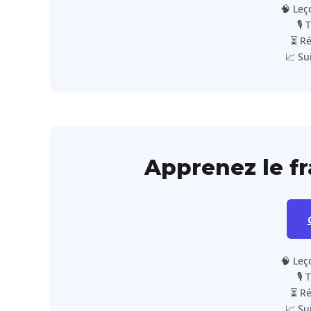
🧠 Leç
🎙️
⏳ Ré
📈 Su
Apprenez le f
🧠 Leç
🎙️
⏳ Ré
📈 Su