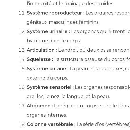
l’immunité et le drainage des liquides.
Système reproducteur :
Les organes respon
génitaux masculins et féminins.
Système urinaire :
Les organes qui filtrent le
hydrique dans le corps.
Articulation :
L’endroit où deux os se renco
Squelette :
La structure osseuse du corps, f
Système cutané :
La peau et ses annexes, co
externe du corps.
Système sensoriel :
Les organes responsable
oreilles, le nez, la langue, et la peau.
Abdomen :
La région du corps entre le thorax
organes internes.
Colonne vertébrale :
La série d’os (vertèbre