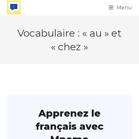
Skip
Menu
to
content
Vocabulaire : « au » et
« chez »
Apprenez le
français avec