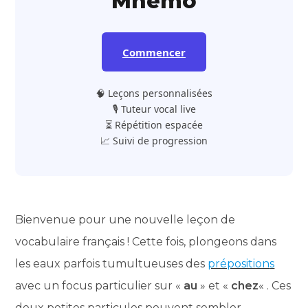
Mnemo
Commencer
🧠 Leçons personnalisées
🎙️ Tuteur vocal live
⏳ Répétition espacée
📈 Suivi de progression
Bienvenue pour une nouvelle leçon de
vocabulaire français ! Cette fois, plongeons dans
les eaux parfois tumultueuses des
préposition
s
avec un focus particulier sur «
au
» et «
chez
« . Ces
deux petites particules peuvent sembler