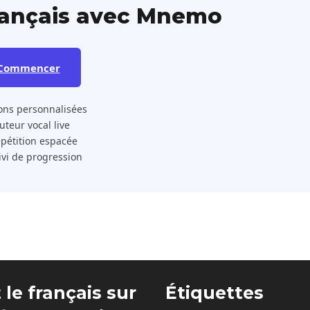
rançais avec Mnemo
Commencer
ons personnalisées
 Tuteur vocal live
pétition espacée
ivi de progression
 le français sur
Étiquettes