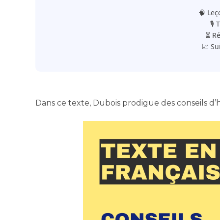
🧠 Leç
🎙️
⏳ Ré
📈 Su
Dans ce texte, Dubois prodigue des conseils d’h