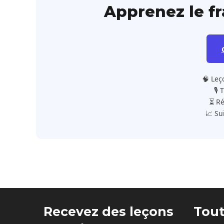
Apprenez le f
🧠 Leç
🎙️
⏳ Ré
📈 Su
Recevez des leçons
Tout