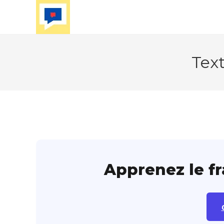
Skip
to
content
Text
Apprenez le f