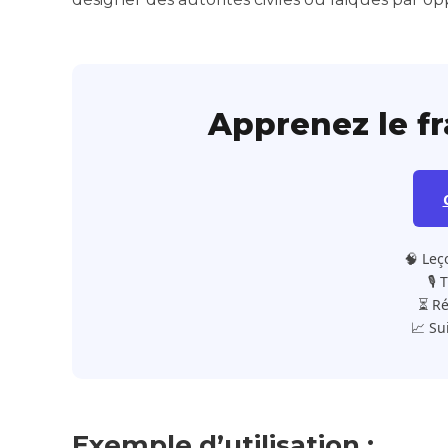
Apprenez le f
🧠 Leç
🎙️
⏳ Ré
📈 Su
Exemple d’utilisation :