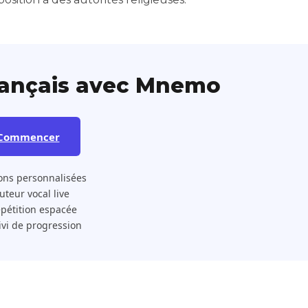
rançais avec Mnemo
Commencer
ons personnalisées
 Tuteur vocal live
pétition espacée
ivi de progression