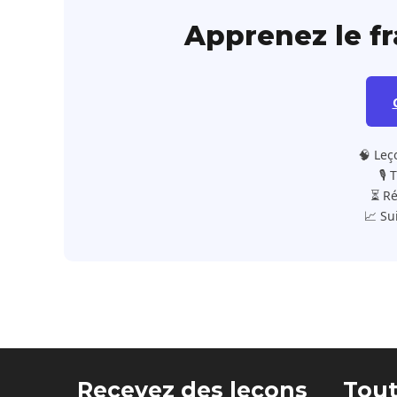
Apprenez le f
🧠 Leç
🎙️
⏳ Ré
📈 Su
Recevez des leçons
Tout