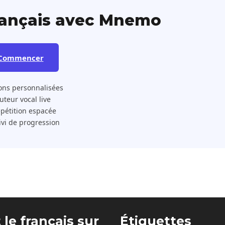
rançais avec Mnemo
Commencer
ons personnalisées
 Tuteur vocal live
pétition espacée
ivi de progression
 le français sur
Étiquettes