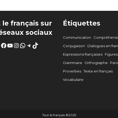
 le français sur
Étiquettes
réseaux sociaux
Communication
Compréhensio
Facebook
YouTube
Instagram
WhatsApp
Telegram
TikTok
Conjugaison
Dialogues en fran
Expressions françaises
Figures
Grammaire
Orthographe
Par
Proverbes
Texte en français
Vocabulaire
Tout le français ©️2025