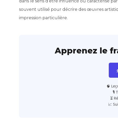
dans le sens d’être influencé ou caractérisé pa
souvent utilisé pour décrire des œuvres artist
impression particulière.
Apprenez le f
🧠 Leç
🎙️
⏳ Ré
📈 Su