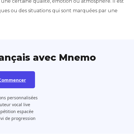
r une certaine qualité, émotion ou atmosphère. Il est
iques ou des situations qui sont marquées par une
rançais avec Mnemo
Commencer
ons personnalisées
 Tuteur vocal live
pétition espacée
ivi de progression