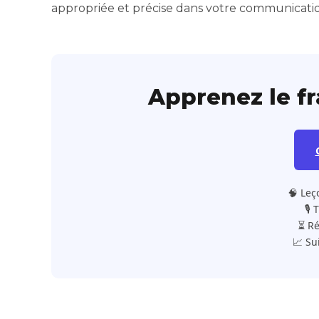
appropriée et précise dans votre communicatio
Apprenez le f
🧠 Leç
🎙️
⏳ Ré
📈 Su