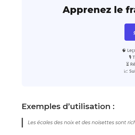
Apprenez le f
🧠 Leç
🎙️
⏳ Ré
📈 Su
Exemples d’utilisation :
Les écales des noix et des noisettes sont ric