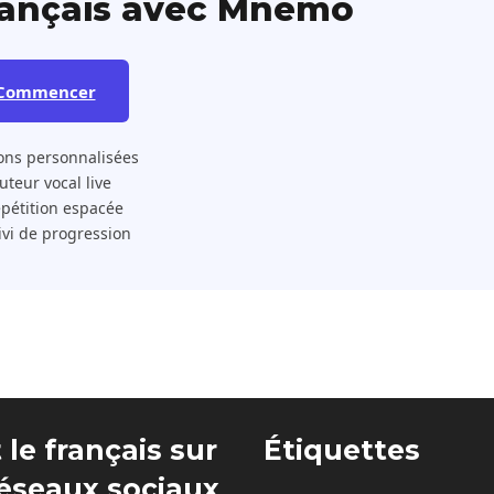
rançais avec Mnemo
Commencer
ons personnalisées
 Tuteur vocal live
pétition espacée
ivi de progression
 le français sur
Étiquettes
réseaux sociaux