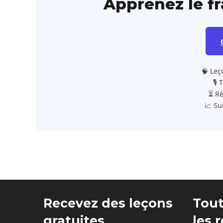
Apprenez le f
🧠 Leç
🎙️
⏳ Ré
📈 Su
Recevez des leçons
Tout
gratuites
les 