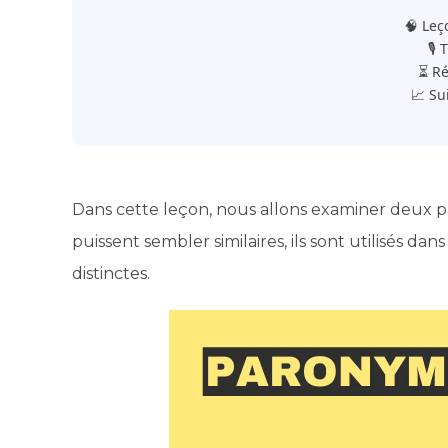
🧠 Leç
🎙️
⏳ Ré
📈 Su
Dans cette leçon, nous allons examiner deux paro
puissent sembler similaires, ils sont utilisés dan
distinctes.