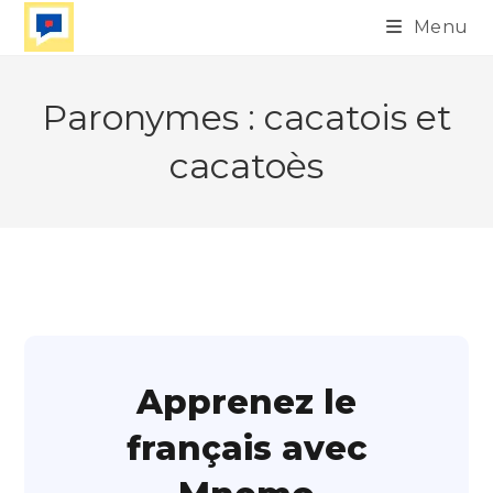
Skip
Menu
to
content
Paronymes : cacatois et
cacatoès
Apprenez le
français avec