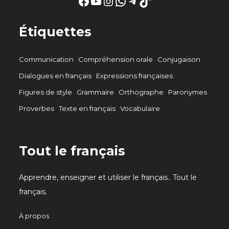
Facebook
YouTube
Instagram
WhatsApp
Telegram
TikTok
Étiquettes
Communication
Compréhension orale
Conjugaison
Dialogues en français
Expressions françaises
Figures de style
Grammaire
Orthographe
Paronymes
Proverbes
Texte en français
Vocabulaire
Tout le français
Apprendre, enseigner et utiliser le français.. Tout le
français.
À propos