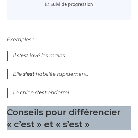
📈 Suivi de progression
Exemples :
Il
s’est
lavé les mains.
Elle
s’est
habillée rapidement.
Le chien
s’est
endormi.
Conseils pour différencier
« c’est » et « s’est »