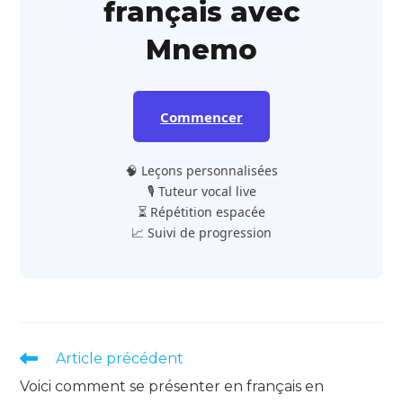
français avec
Mnemo
Commencer
🧠 Leçons personnalisées
🎙️ Tuteur vocal live
⏳ Répétition espacée
📈 Suivi de progression
Read
Article précédent
more
Voici comment se présenter en français en
articles