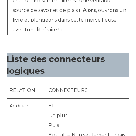
critique. En somme, lire est une véritable
source de savoir et de plaisir.
Alors
, ouvrons un
livre et plongeons dans cette merveilleuse
aventure littéraire ! »
Liste des connecteurs
logiques
RELATION
CONNECTEURS
Addition
Et
De plus
Puis
En outre Non seulement… mais