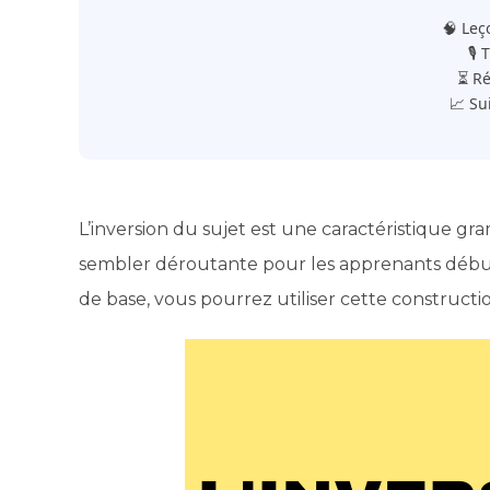
🧠 Leç
🎙️
⏳ Ré
📈 Su
L’inversion du sujet est une caractéristique g
sembler déroutante pour les apprenants débuta
de base, vous pourrez utiliser cette constructio