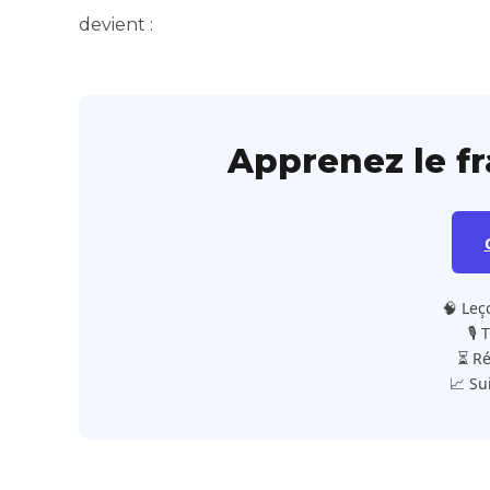
devient :
Apprenez le f
🧠 Leç
🎙️
⏳ Ré
📈 Su