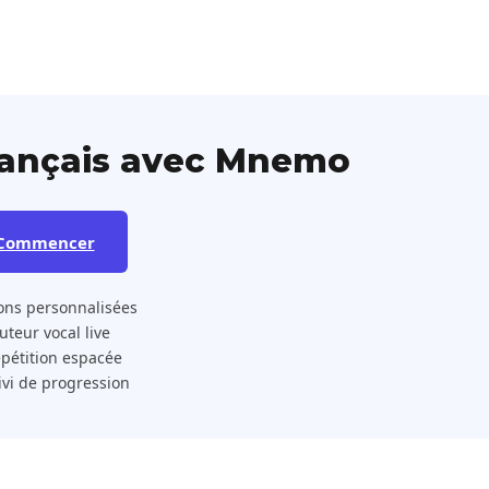
rançais avec Mnemo
Commencer
ons personnalisées
 Tuteur vocal live
pétition espacée
ivi de progression