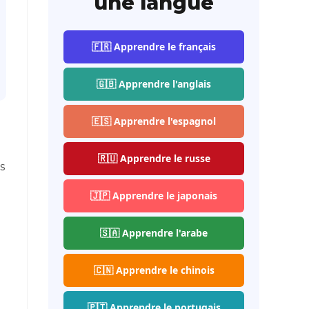
une langue
🇫🇷 Apprendre le français
🇬🇧 Apprendre l'anglais
🇪🇸 Apprendre l'espagnol
🇷🇺 Apprendre le russe
s
🇯🇵 Apprendre le japonais
🇸🇦 Apprendre l'arabe
🇨🇳 Apprendre le chinois
🇵🇹 Apprendre le portugais