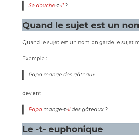
Se douche
-t-
il
?
Quand le sujet est un no
Quand le sujet est un nom, on garde le sujet 
Exemple :
Papa mange des gâteaux
devient :
Papa
mange-t-
il
des gâteaux ?
Le -t- euphonique