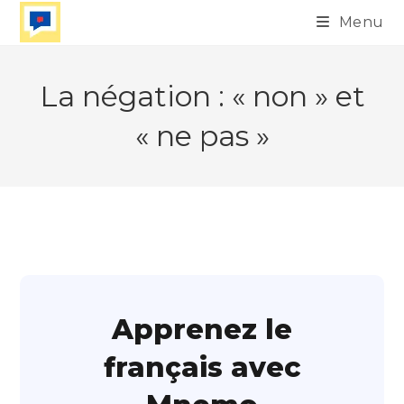
Skip
Menu
to
content
La négation : « non » et
« ne pas »
Apprenez le
français avec