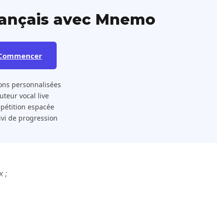
rançais avec Mnemo
Commencer
ons personnalisées
 Tuteur vocal live
pétition espacée
ivi de progression
 ;