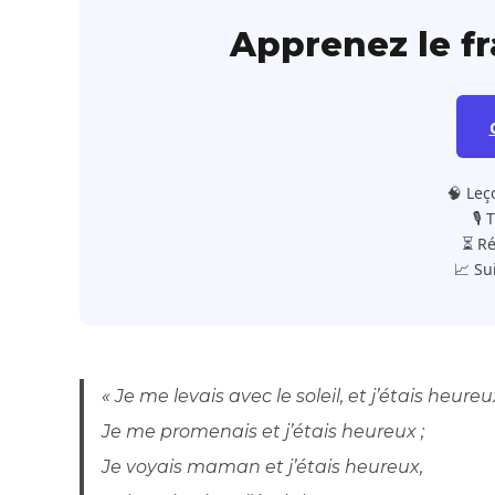
Apprenez le f
🧠 Leç
🎙️
⏳ Ré
📈 Su
« Je me levais avec le soleil, et j’étais heureux
Je me promenais et j’étais heureux ;
Je voyais maman et j’étais heureux,