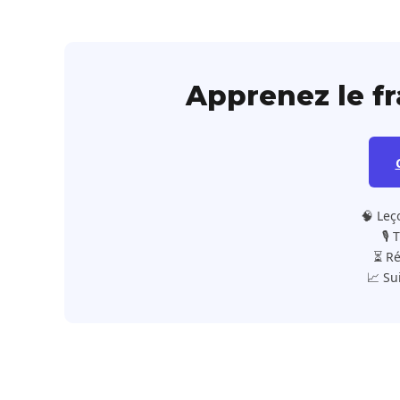
Apprenez le f
🧠 Leç
🎙️
⏳ Ré
📈 Su