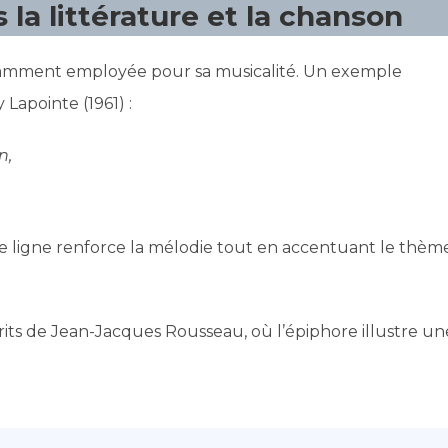
la littérature et la chanson
uramment employée pour sa musicalité. Un exemple
Lapointe (1961) :
n,
ue ligne renforce la mélodie tout en accentuant le thèm
crits de Jean-Jacques Rousseau, où l’épiphore illustre un