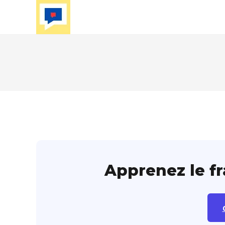
Skip
to
content
Apprenez le f