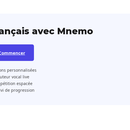
rançais avec Mnemo
Commencer
ons personnalisées
 Tuteur vocal live
pétition espacée
ivi de progression