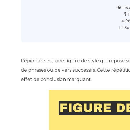
🧠 Leç
🎙️
⏳ Ré
📈 Su
L’épiphore est une figure de style qui repose s
de phrases ou de vers successifs. Cette répétit
effet de conclusion marquant.