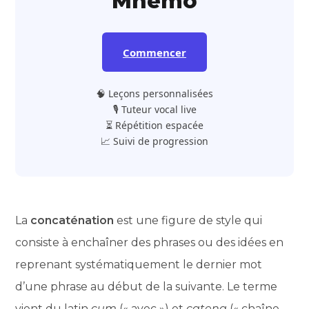
Mnemo
Commencer
🧠 Leçons personnalisées
🎙️ Tuteur vocal live
⏳ Répétition espacée
📈 Suivi de progression
La
concaténation
est une figure de style qui
consiste à enchaîner des phrases ou des idées en
reprenant systématiquement le dernier mot
d’une phrase au début de la suivante. Le terme
vient du latin
cum
(« avec ») et
catena
(« chaîne