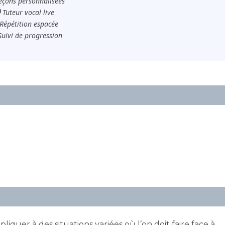
eçons personnalisées
️ Tuteur vocal live
Répétition espacée
Suivi de progression
iquer à des situations variées où l’on doit faire face à