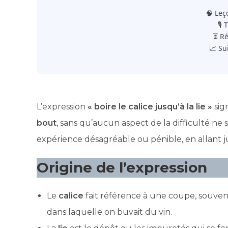
🧠 Leç
🎙️
⏳ Ré
📈 Su
L’expression
« boire le calice jusqu’à la lie »
sig
bout
, sans qu’aucun aspect de la difficulté ne
expérience désagréable ou pénible, en allant jusq
Origine de l’expression
Le
calice
fait référence à une coupe, souven
dans laquelle on buvait du vin.