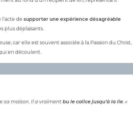
rment au fond d’un récipient de vin, représentant
se l’acte de
supporter une expérience désagréable
s plus déplaisants.
use, car elle est souvent associée à la Passion du Christ,
 qui en découlent.
re sa maison. Il a vraiment
bu le calice jusqu’à la lie
. »