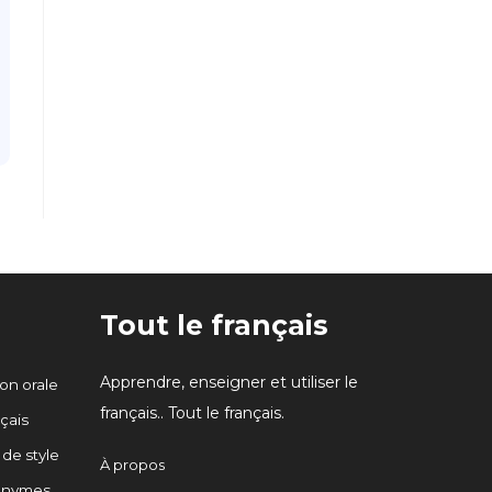
Tout le français
Apprendre, enseigner et utiliser le
n orale
français.. Tout le français.
çais
 de style
À propos
onymes