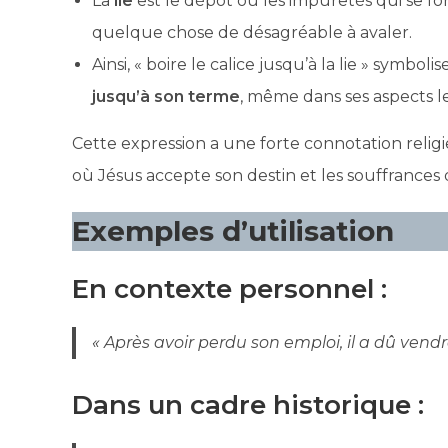
La
lie
est le dépôt ou les impuretés qui se fo
quelque chose de désagréable à avaler.
Ainsi, « boire le calice jusqu’à la lie » symboli
jusqu’à son terme
, même dans ses aspects le
Cette expression a une forte connotation religie
où Jésus accepte son destin et les souffrances
Exemples d’utilisation
En contexte personnel :
« Après avoir perdu son emploi, il a dû vend
Dans un cadre historique :