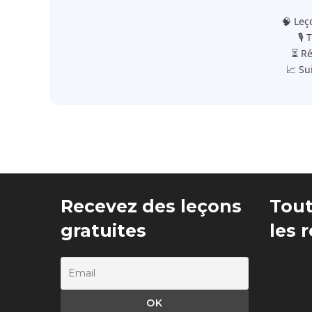
🧠 Leç
🎙️
⏳ Ré
📈 Su
Recevez des leçons
Tout
gratuites
les 