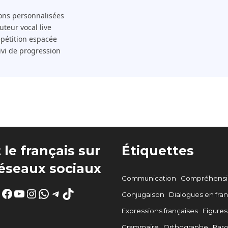
ons personnalisées
 Tuteur vocal live
pétition espacée
ivi de progression
 le français sur
Étiquettes
réseaux sociaux
Communication
Compréhensio
Facebook
YouTube
Instagram
WhatsApp
Telegram
TikTok
Conjugaison
Dialogues en fran
Expressions françaises
Figures
Grammaire
Orthographe
Par