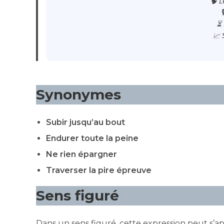
🧠 L

⏳ 
📈 
Synonymes
Subir jusqu’au bout
Endurer toute la peine
Ne rien épargner
Traverser la pire épreuve
Sens figuré
Dans un sens figuré, cette expression peut s’appl