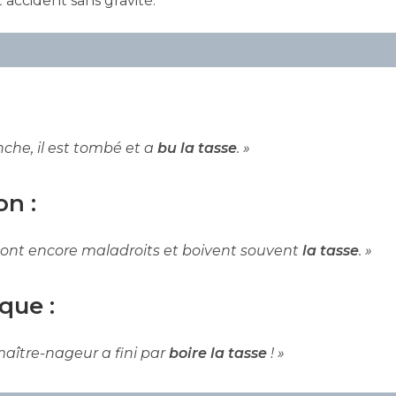
accident sans gravité.
nche, il est tombé et a
bu la tasse
. »
on :
 sont encore maladroits et boivent souvent
la tasse
. »
que :
aître-nageur a fini par
boire la tasse
! »