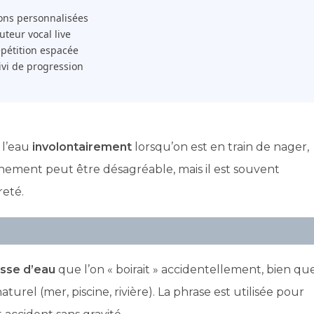
ons personnalisées
 Tuteur vocal live
pétition espacée
ivi de progression
 l’eau
involontairement
lorsqu’on est en train de nager,
énement peut être désagréable, mais il est souvent
eté.
asse d’eau
que l’on « boirait » accidentellement, bien qu
urel (mer, piscine, rivière). La phrase est utilisée pour