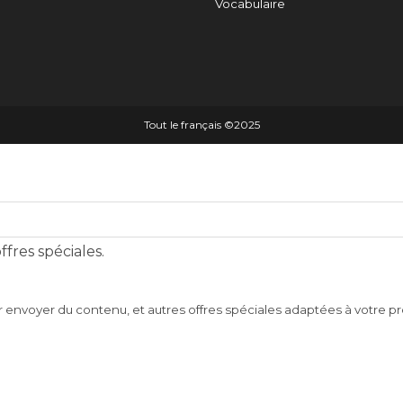
Vocabulaire
Tout le français ©️2025
fres spéciales.
r envoyer du contenu, et autres offres spéciales adaptées à votre pro