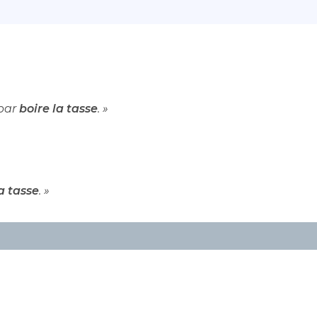
 par
boire la tasse
. »
a tasse
. »