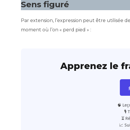
Sens figuré
Par extension, l’expression peut être utilisée
moment où l’on « perd pied » :
Apprenez le f
🧠 Leç
🎙️
⏳ Ré
📈 Su