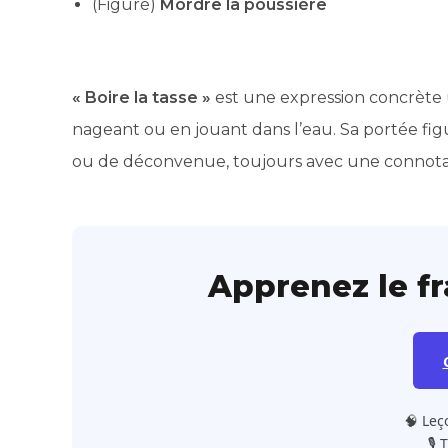
(Figuré)
Mordre la poussière
« Boire la tasse »
est une expression concrète u
nageant ou en jouant dans l’eau. Sa portée figu
ou de déconvenue, toujours avec une connotat
Apprenez le f
🧠 Leç
🎙️