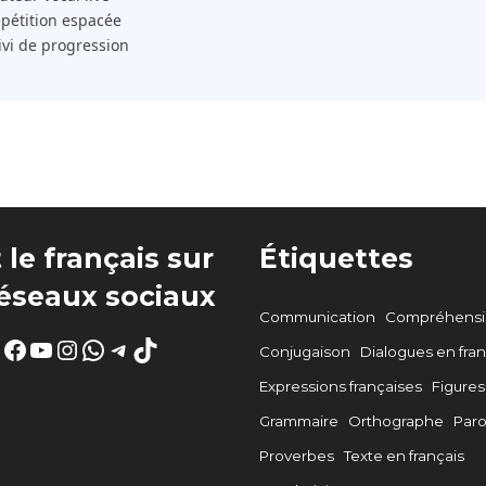
pétition espacée
ivi de progression
 le français sur
Étiquettes
réseaux sociaux
Communication
Compréhensio
Facebook
YouTube
Instagram
WhatsApp
Telegram
TikTok
Conjugaison
Dialogues en fran
Expressions françaises
Figures
Grammaire
Orthographe
Par
Proverbes
Texte en français