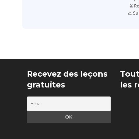
⏳ Ré
📈 Su
Recevez des leçons
Tout
gratuites
les 