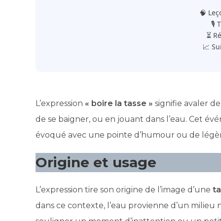
🧠 Leç
🎙️
⏳ Ré
📈 Su
L’expression
« boire la tasse »
signifie avaler de
de se baigner, ou en jouant dans l’eau. Cet év
évoqué avec une pointe d’humour ou de légèr
Origine et usage
L’expression tire son origine de l’image d’une
t
dans ce contexte, l’eau provienne d’un milieu nat