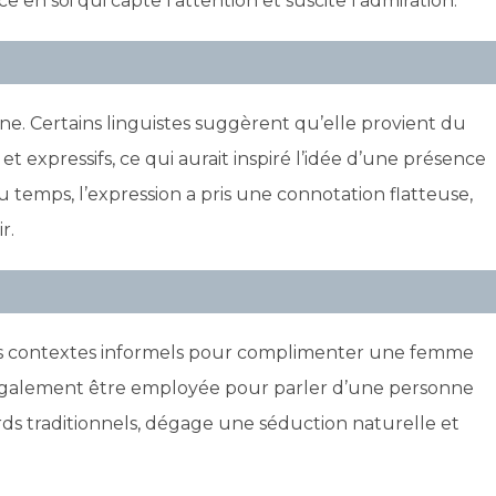
 en soi qui capte l’attention et suscite l’admiration.
ine. Certains linguistes suggèrent qu’elle provient du
t expressifs, ce qui aurait inspiré l’idée d’une présence
 temps, l’expression a pris une connotation flatteuse,
r.
des contextes informels pour complimenter une femme
 également être employée pour parler d’une personne
rds traditionnels, dégage une séduction naturelle et