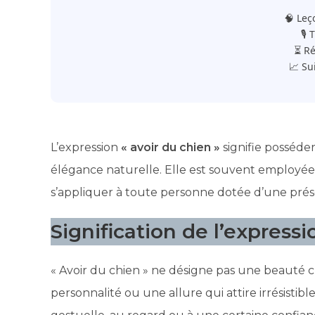
🧠 Leç
🎙️
⏳ Ré
📈 Su
L’expression
« avoir du chien »
signifie posséde
élégance naturelle. Elle est souvent employée
s’appliquer à toute personne dotée d’une prése
Signification de l’expressi
« Avoir du chien » ne désigne pas une beauté 
personnalité ou une allure qui attire irrésistibl