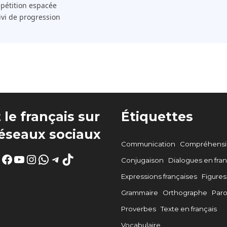
pétition espacée
ivi de progression
 le français sur
Étiquettes
réseaux sociaux
Communication
Compréhensio
Facebook
YouTube
Instagram
WhatsApp
Telegram
TikTok
Conjugaison
Dialogues en fran
Expressions françaises
Figures
Grammaire
Orthographe
Par
Proverbes
Texte en français
Vocabulaire