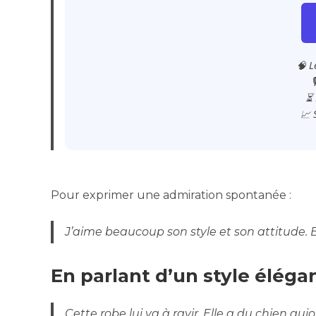
🧠 L

⏳ 
📈 
Pour exprimer une admiration spontanée :
J’aime beaucoup son style et son attitude. El
En parlant d’un style élégan
Cette robe lui va à ravir. Elle a du chien au