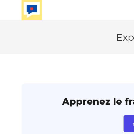
Skip
to
content
Exp
Apprenez le f