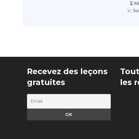
⏳ Ré
📈 Su
Recevez des leçons
Tout
gratuites
les 