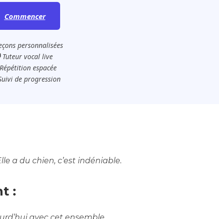
Commencer
eçons personnalisées
️ Tuteur vocal live
Répétition espacée
Suivi de progression
le a du chien, c’est indéniable.
t :
jourd’hui avec cet ensemble.