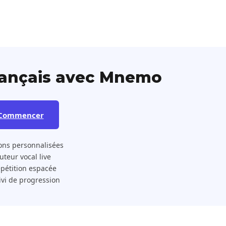
rançais avec Mnemo
Commencer
ons personnalisées
 Tuteur vocal live
pétition espacée
ivi de progression