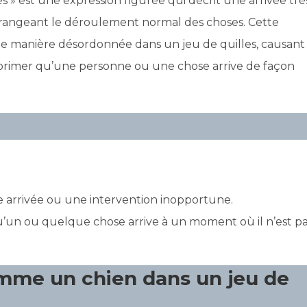
 » est une expression figurée qui décrit une arrivée trè
rangeant le déroulement normal des choses. Cette
de manière désordonnée dans un jeu de quilles, causant
exprimer qu’une personne ou une chose arrive de façon
e arrivée ou une intervention inopportune.
’un ou quelque chose arrive à un moment où il n’est p
comme un chien dans un jeu de