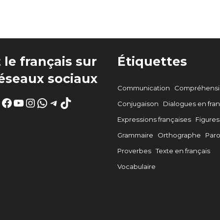
 le français sur
Étiquettes
réseaux sociaux
Communication
Compréhensio
Facebook
YouTube
Instagram
WhatsApp
Telegram
TikTok
Conjugaison
Dialogues en fran
Expressions françaises
Figures
Grammaire
Orthographe
Par
Proverbes
Texte en français
Vocabulaire