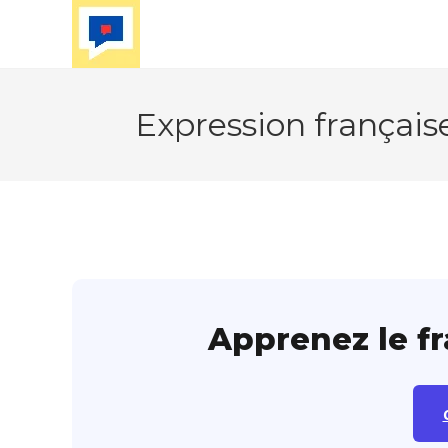
Skip
to
content
Expression français
Apprenez le f