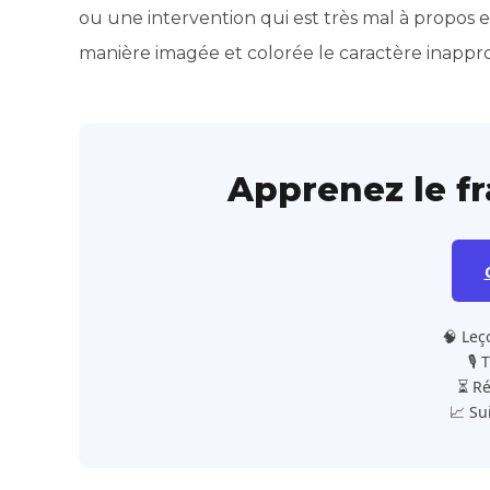
ou une intervention qui est très mal à propos e
manière imagée et colorée le caractère inappro
Apprenez le f
🧠 Leç
🎙️
⏳ Ré
📈 Su