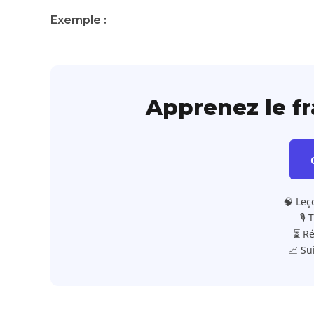
Exemple :
Apprenez le f
🧠 Leç
🎙️
⏳ Ré
📈 Su