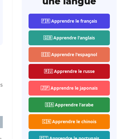
une langue
🇫🇷 Apprendre le français
🇬🇧 Apprendre l'anglais
🇪🇸 Apprendre l'espagnol
🇷🇺 Apprendre le russe
s
🇯🇵 Apprendre le japonais
🇸🇦 Apprendre l'arabe
🇨🇳 Apprendre le chinois
🇵🇹 Apprendre le portugais