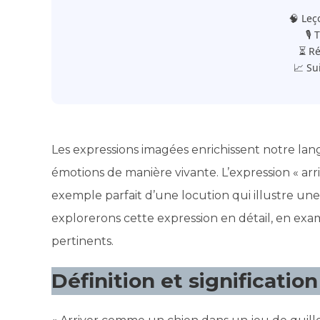
🧠 Leç
🎙️
⏳ Ré
📈 Su
Les expressions imagées enrichissent notre la
émotions de manière vivante. L’expression « ar
exemple parfait d’une locution qui illustre un
explorerons cette expression en détail, en exa
pertinents.
Définition et signification