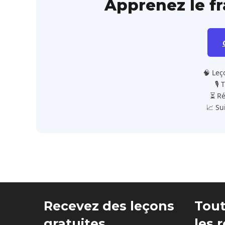
Apprenez le f
🧠 Leç
🎙️
⏳ Ré
📈 Su
Recevez des leçons
Tout
gratuites
les 