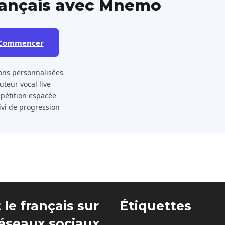
rançais avec Mnemo
Commencer
ons personnalisées
 Tuteur vocal live
pétition espacée
ivi de progression
 le français sur
Étiquettes
réseaux sociaux