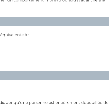
ligner un comportement imprévu ou extravagant lié à la
équivalente à :
 indiquer qu’une personne est entièrement dépouillée de