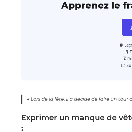
Apprenez le f
🧠 Leç
🎙️
⏳ Ré
📈 Su
« Lors de la fête, il a décidé de faire un tour 
Exprimer un manque de vêt
: