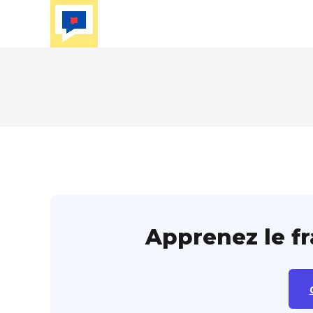
Skip
to
content
Apprenez le f