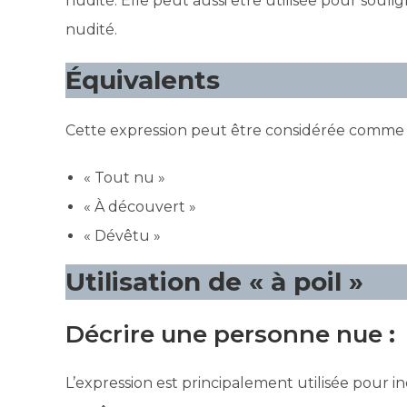
nudité. Elle peut aussi être utilisée pour sou
nudité.
Équivalents
Cette expression peut être considérée comme 
« Tout nu »
« À découvert »
« Dévêtu »
Utilisation de « à poil »
Décrire une personne nue
:
L’expression est principalement utilisée pour