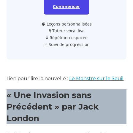
Commencer
🧠 Leçons personnalisées
🎙️ Tuteur vocal live
⏳ Répétition espacée
📈 Suivi de progression
Lien pour lire la nouvelle :
Le Monstre sur le Seuil
« Une Invasion sans
Précédent » par Jack
London