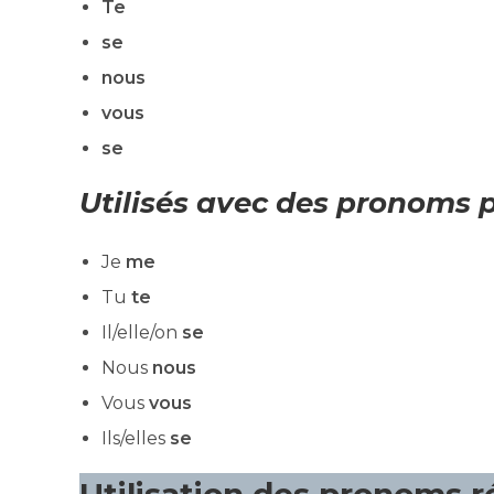
Te
se
nous
vous
se
Utilisés avec des pronoms 
Je
me
Tu
te
Il/elle/on
se
Nous
nous
Vous
vous
Ils/elles
se
Utilisation des pronoms ré