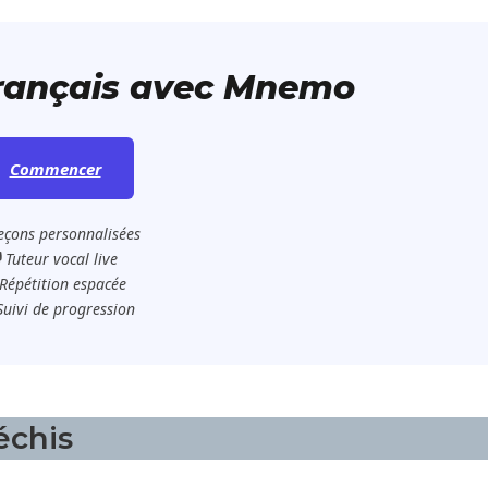
français avec Mnemo
Commencer
eçons personnalisées
️ Tuteur vocal live
Répétition espacée
Suivi de progression
échis