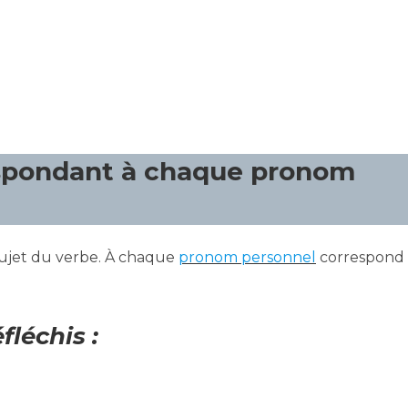
espondant à chaque pronom
sujet du verbe. À chaque
pronom p
ersonnel
correspond
fléchis :