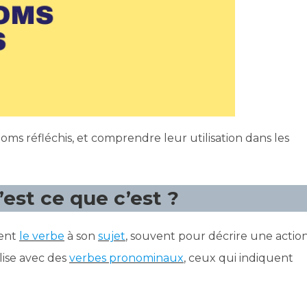
oms réfléchis, et comprendre leur utilisation dans les
’est ce que c’est ?
ient
le verb
e
à son
suj
et
, souvent pour décrire une actio
lise avec des
verbes pron
ominaux
, ceux qui indiquent