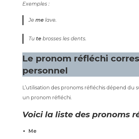
Exemples :
Je
me
lave.
Tu
te
brosses les dents.
Le pronom réfléchi corr
personnel
L’utilisation des pronoms réfléchis dépend du 
un pronom réfléchi.
Voici la liste des pronoms ré
Me