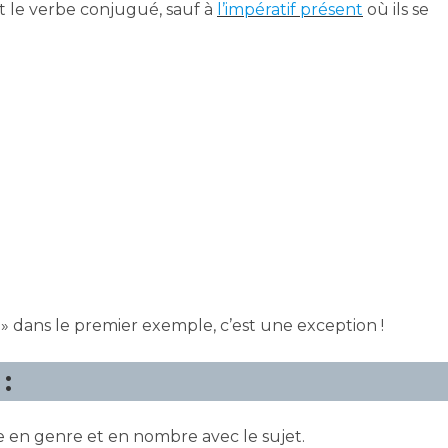
t le verbe conjugué, sauf à
l’impératif
présent
où ils se
» dans le premier exemple, c’est une exception !
:
de en genre et en nombre avec le sujet.