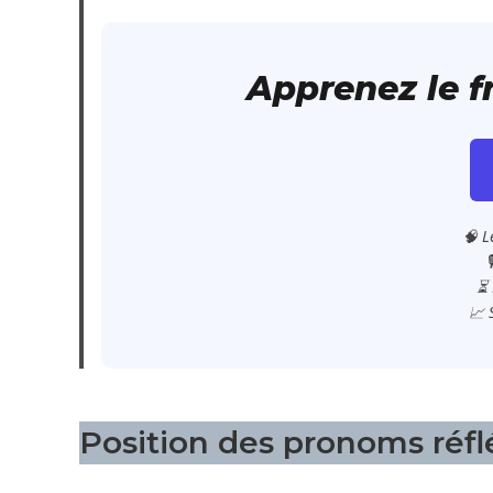
Apprenez le 
🧠 L

⏳ 
📈 
Position des pronoms réfl