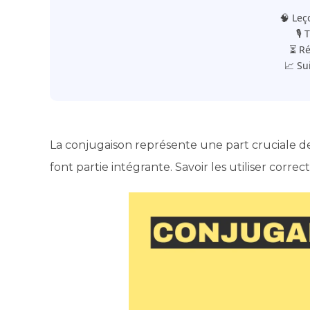
🧠 Leç
🎙️
⏳ Ré
📈 Su
La conjugaison représente une part cruciale de 
font partie intégrante. Savoir les utiliser corre