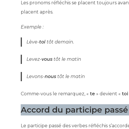
Les pronoms réfléchis se placent toujours avan
placent après.
Exemple :
Lève-
toi
tôt demain.
Levez-
vous
tôt le matin
Levons-
nous
tôt le matin
Comme-vous le remarquez, «
te
» devient «
toi
Accord du participe passé 
Le participe passé des verbes réfléchis s’accor