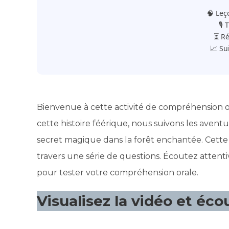
🧠 Leç
🎙️
⏳ Ré
📈 Su
Bienvenue à cette activité de compréhension ora
cette histoire féérique, nous suivons les aven
secret magique dans la forêt enchantée. Cette a
travers une série de questions. Écoutez attent
pour tester votre compréhension orale.
Visualisez la vidéo et éco