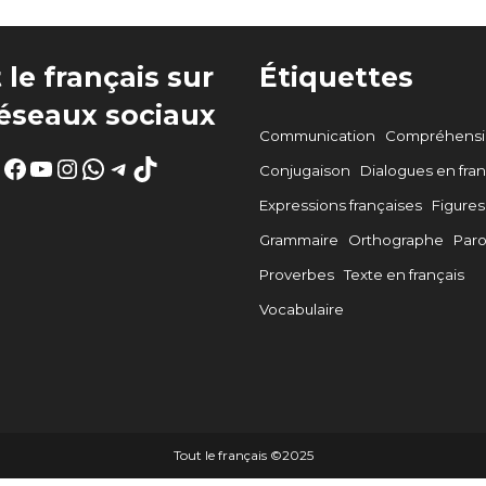
 le français sur
Étiquettes
réseaux sociaux
Communication
Compréhensio
Facebook
YouTube
Instagram
WhatsApp
Telegram
TikTok
Conjugaison
Dialogues en fran
Expressions françaises
Figures
Grammaire
Orthographe
Par
Proverbes
Texte en français
Vocabulaire
Tout le français ©️2025