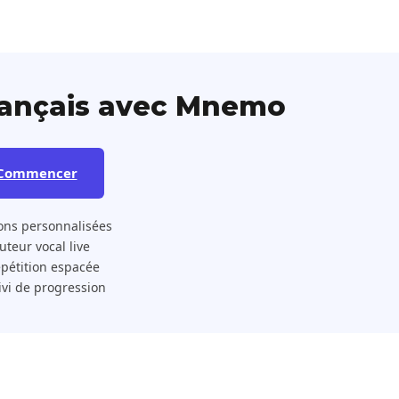
rançais avec Mnemo
Commencer
ons personnalisées
 Tuteur vocal live
pétition espacée
ivi de progression