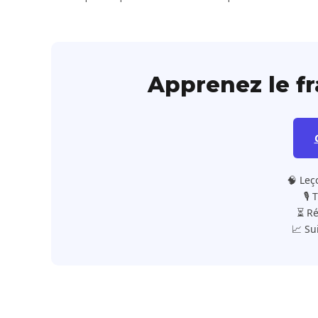
Apprenez le f
🧠 Leç
🎙️
⏳ Ré
📈 Su