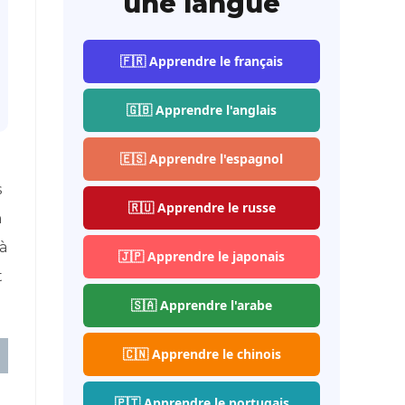
une langue
🇫🇷 Apprendre le français
🇬🇧 Apprendre l'anglais
🇪🇸 Apprendre l'espagnol
s
🇷🇺 Apprendre le russe
n
 à
🇯🇵 Apprendre le japonais
t
🇸🇦 Apprendre l'arabe
🇨🇳 Apprendre le chinois
🇵🇹 Apprendre le portugais