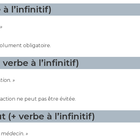
 l’infinitif)
 »
solument obligatoire.
verbe à l’infinitif)
tion. »
action ne peut pas être évitée.
t (+ verbe à l’infinitif)
le médecin. »