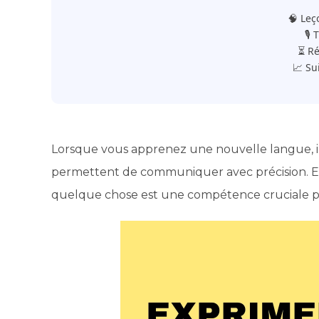
🧠 Leç
🎙️
⏳ Ré
📈 Su
Lorsque vous apprenez une nouvelle langue, il e
permettent de communiquer avec précision. En f
quelque chose est une compétence cruciale pou