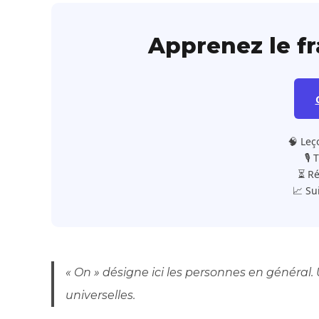
Apprenez le f
🧠 Leç
🎙️
⏳ Ré
📈 Su
« On » désigne ici les personnes en général. 
universelles.